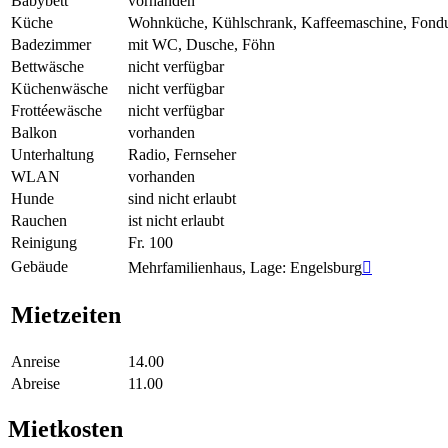
Babybett
vorhanden
Küche
Wohnküche, Kühlschrank, Kaffeemaschine, Fond
Badezimmer
mit WC, Dusche, Föhn
Bettwäsche
nicht verfügbar
Küchenwäsche
nicht verfügbar
Frottéewäsche
nicht verfügbar
Balkon
vorhanden
Unterhaltung
Radio, Fernseher
WLAN
vorhanden
Hunde
sind nicht erlaubt
Rauchen
ist nicht erlaubt
Reinigung
Fr. 100
Gebäude
Mehrfamilienhaus, Lage: Engelsburg

Mietzeiten
Anreise
14.00
Abreise
11.00
Mietkosten