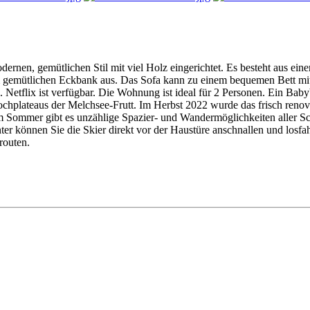
en, gemütlichen Stil mit viel Holz eingerichtet. Es besteht aus eine
 vom gemütlichen Eckbank aus. Das Sofa kann zu einem bequemen Bett 
s. Netflix ist verfügbar. Die Wohnung ist ideal für 2 Personen. Ein Bab
hplateaus der Melchsee-Frutt. Im Herbst 2022 wurde das frisch renovie
Im Sommer gibt es unzählige Spazier- und Wandermöglichkeiten aller Sc
er können Sie die Skier direkt vor der Haustüre anschnallen und losfah
routen.