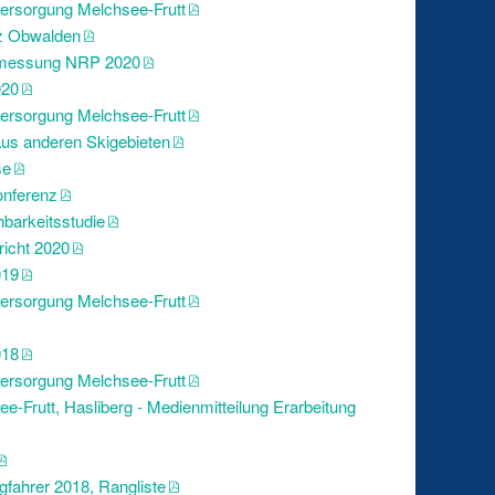
ersorgung Melchsee-Frutt
z Obwalden
smessung NRP 2020
020
ersorgung Melchsee-Frutt
aus anderen Skigebieten
se
onferenz
barkeitsstudie
icht 2020
019
ersorgung Melchsee-Frutt
018
ersorgung Melchsee-Frutt
ee-Frutt, Hasliberg - Medienmitteilung Erarbeitung
fahrer 2018, Rangliste