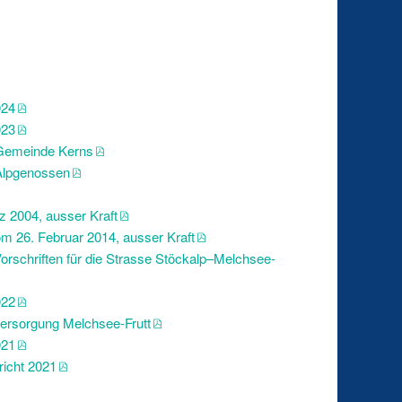
024
023
 Gemeinde Kerns
Alpgenossen
z 2004, ausser Kraft
m 26. Februar 2014, ausser Kraft
rschriften für die Strasse Stöckalp–Melchsee-
022
ersorgung Melchsee-Frutt
021
icht 2021