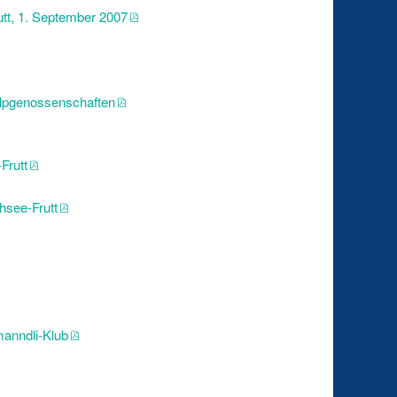
tt, 1. September 2007
Alpgenossenschaften
Frutt
hsee-Frutt
manndli-Klub