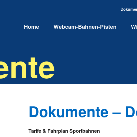
Navigati
Dokume
überspri
Navigation
Home
Webcam-Bahnen-Pisten
Wi
überspringen
nte
Dokumente – D
Tarife & Fahrplan Sportbahnen