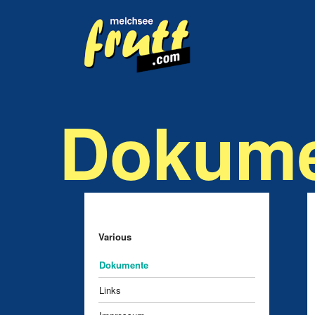
Navigation
überspringen
Dokume
Navigation
Various
überspringen
Dokumente
Links