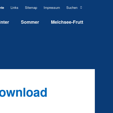
on
nte
Links
Sitemap
Impressum
Suchen
ngen
nter
Sommer
Melchsee-Frutt
ownload